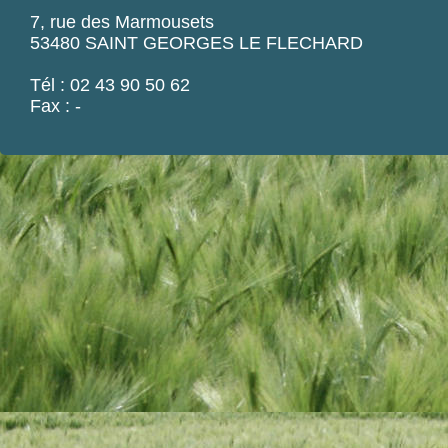
7, rue des Marmousets
53480 SAINT GEORGES LE FLECHARD
Tél : 02 43 90 50 62
Fax : -