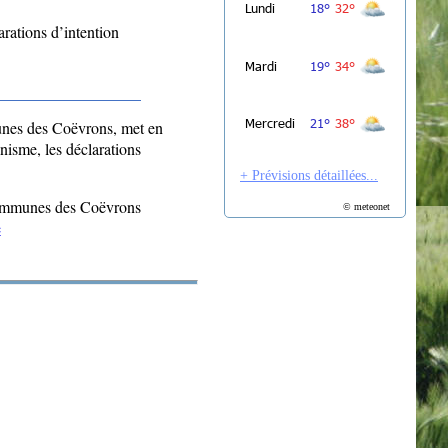
arations d’intention
s des Coëvrons, met en
nisme, les déclarations
+ Prévisions détaillées...
 communes des Coëvrons
© meteonet
e