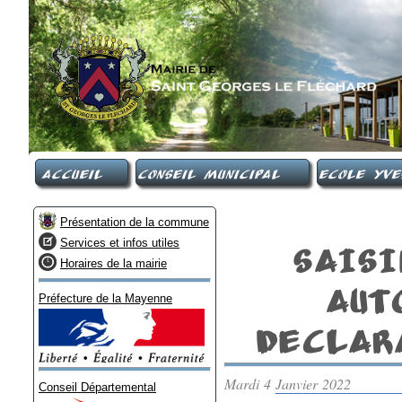
Accueil
Conseil Municipal
Ecole Yve
Présentation de la commune
Services et infos utiles
SAIS
Horaires de la mairie
AUT
Préfecture de la Mayenne
DeCLAR
Mardi 4 Janvier 2022
Conseil Départemental