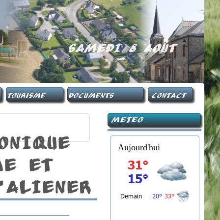
SAMEDI 8 AOûT
Tourisme
Documents
Contact
Meteo
ONIQUE
Aujourd'hui
ME ET
'ALIeNER