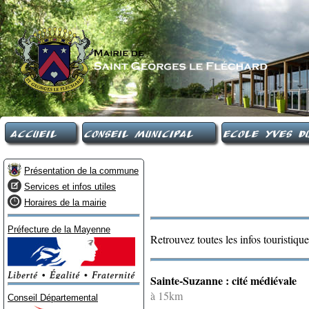
Accueil
Conseil Municipal
Ecole Yves Du
Présentation de la commune
Services et infos utiles
Horaires de la mairie
Préfecture de la Mayenne
Retrouvez toutes les infos touristiq
Sainte-Suzanne : cité médiévale
à 15km
Conseil Départemental