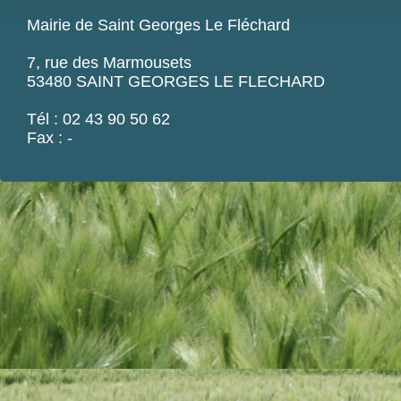
Mairie de Saint Georges Le Fléchard
7, rue des Marmousets
53480 SAINT GEORGES LE FLECHARD
Tél : 02 43 90 50 62
Fax : -