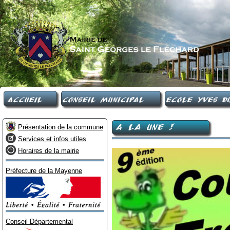
Accueil
Conseil Municipal
Ecole Yves Du
A LA UNE !
Présentation de la commune
Services et infos utiles
Horaires de la mairie
Préfecture de la Mayenne
Conseil Départemental