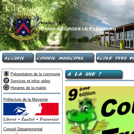
Accueil
Conseil Municipal
Ecole Yves Du
A LA UNE !
Présentation de la commune
Services et infos utiles
Horaires de la mairie
Préfecture de la Mayenne
Conseil Départemental