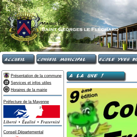
Accueil
Conseil Municipal
Ecole Yves Du
A LA UNE !
Présentation de la commune
Services et infos utiles
Horaires de la mairie
Préfecture de la Mayenne
Conseil Départemental